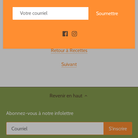
Partager
Tweeter
Épingler
Partager ceci:
Soumettre
Précédent
Retour à Recettes
Suivant
Revenir en haut
Abonnez-vous à notre infolettre