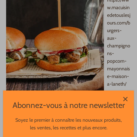
w.macuisin
edetouslesj
ours.com/b
urgers-
aux-
champigno
ns-
popcorn-
mayonnais
e-maison-
a-laneth/
Abonnez-vous à notre newsletter
Soyez le premier à connaître les nouveaux produits,
les ventes, les recettes et plus encore.
Le 05 décembre, 2023